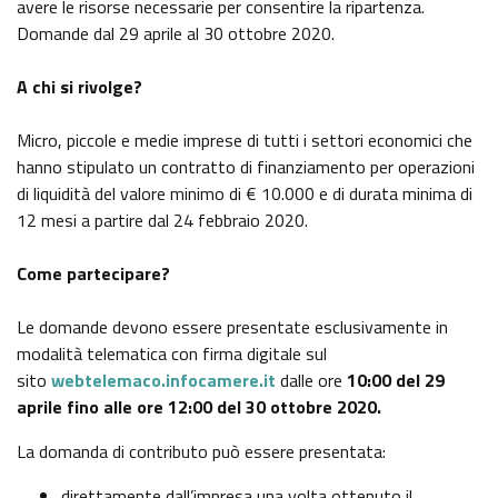
avere le risorse necessarie per consentire la ripartenza.
GAZZETTA UFFICIALE
Domande dal 29 aprile al 30 ottobre 2020.
SERVIZI EROGATI
NORMATTIVA
A chi si rivolge?
PAGAMENTI DELL'AMMINISTRAZIONE
Micro, piccole e medie imprese di tutti i settori economici che
ALTRI CONTENUTI - CORRUZIONE
hanno stipulato un contratto di finanziamento per operazioni
di liquidità del valore minimo di € 10.000 e di durata minima di
12 mesi a partire dal 24 febbraio 2020.
ALTRI CONTENUTI - ACCESSO CIVICO
Come partecipare?
ALTRI CONTENUTI
Le domande devono essere presentate esclusivamente in
modalità telematica con firma digitale sul
OPERE PUBBLICHE
sito
webtelemaco.infocamere.it
dalle ore
10:00 del 29
aprile fino alle ore 12:00 del 30 ottobre 2020.
INTERVENTI STRAORDINARI E DI EMERGENZA
La domanda di contributo può essere presentata:
direttamente dall’impresa una volta ottenuto il