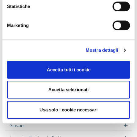
Diritto societario
Statistiche
Enti e aziende pubbliche
Enti no profit e cooperative sociali
Marketing
ESG
Finanza e controllo di gestione
Mostra dettagli
Finanziamenti e Bandi
Accetta tutti i cookie
Componenti
Fiscalità ed economia dell'arte
Accetta selezionati
Fiscalità internazionale
Usa solo i cookie necessari
Gestione del patrimonio immobiliare
Giovani