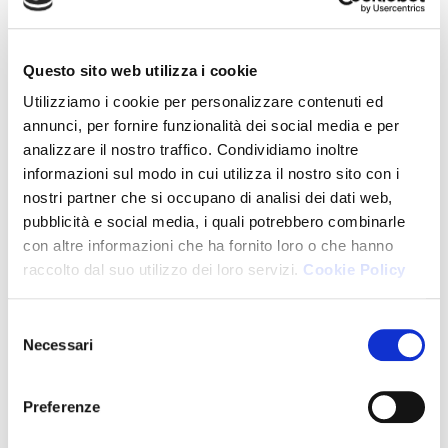
Banche, intermediari finanziari e assicurazioni
Questo sito web utilizza i cookie
Bilancio integrato e sociale
Utilizziamo i cookie per personalizzare contenuti ed
Cassa di Previdenza Dottori Commercialisti
annunci, per fornire funzionalità dei social media e per
analizzare il nostro traffico. Condividiamo inoltre
Cassa di Previdenza Ragionieri
informazioni sul modo in cui utilizza il nostro sito con i
nostri partner che si occupano di analisi dei dati web,
Compliance e modelli organizzativi
pubblicità e social media, i quali potrebbero combinarle
Contenzioso tributario
con altre informazioni che ha fornito loro o che hanno
raccolto dal suo utilizzo dei loro servizi.
Cookie Policy
Corporate Governance
Crisi, ristrutturazione e risanamento di impresa
Selezione
Necessari
del
Digitalizzazione degli studi
consenso
Digitalizzazione delle imprese
Preferenze