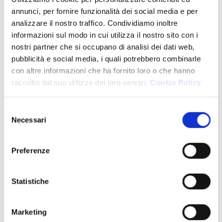
annunci, per fornire funzionalità dei social media e per
AREE TEMATICHE
analizzare il nostro traffico. Condividiamo inoltre
UTILITÀ
informazioni sul modo in cui utilizza il nostro sito con i
nostri partner che si occupano di analisi dei dati web,
CALENDARIO EVENTI
pubblicità e social media, i quali potrebbero combinarle
con altre informazioni che ha fornito loro o che hanno
ODCEC MILANO GALA MEETING - 23
raccolto dal suo utilizzo dei loro servizi.
Cookie Policy
SETTEMBRE 2024
Selezione
ESAME DI STATO 2
Necessari
del
consenso
ODCEC MILANO GALA MEETING - 22
Preferenze
SETTEMBRE 2025
ESITI DELL'ELEZIONI SVOLTESI NEI
Statistiche
GIORNI 15 E 16 GENNAIO 2026
Marketing
PROSSIMI EVENTI