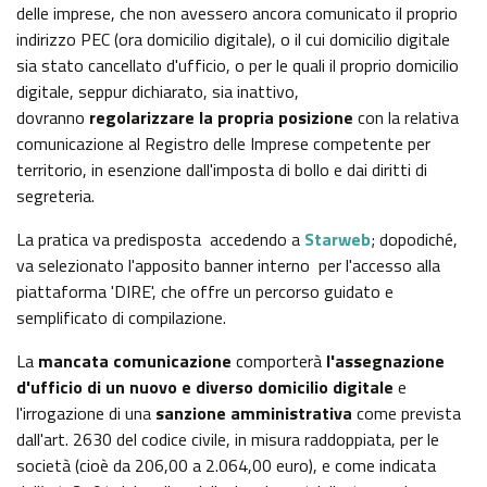
GAZZETTA UFFICIALE
delle imprese, che non avessero ancora comunicato il proprio
SERVIZI EROGATI
indirizzo PEC (ora domicilio digitale), o il cui domicilio digitale
sia stato cancellato d'ufficio, o per le quali il proprio domicilio
NORMATTIVA
digitale, seppur dichiarato, sia inattivo,
PAGAMENTI DELL'AMMINISTRAZIONE
dovranno
regolarizzare la propria posizione
con la relativa
comunicazione al Registro delle Imprese competente per
ALTRI CONTENUTI - CORRUZIONE
territorio, in esenzione dall'imposta di bollo e dai diritti di
segreteria.
ALTRI CONTENUTI - ACCESSO CIVICO
La pratica va predisposta accedendo a
Starweb
; dopodiché,
va selezionato l'apposito banner interno per l'accesso alla
ALTRI CONTENUTI
piattaforma 'DIRE', che offre un percorso guidato e
semplificato di compilazione.
OPERE PUBBLICHE
La
mancata comunicazione
comporterà
l'assegnazione
d'ufficio di un nuovo e diverso domicilio digitale
e
l'irrogazione di una
sanzione amministrativa
come prevista
INTERVENTI STRAORDINARI E DI EMERGENZA
dall'art. 2630 del codice civile, in misura raddoppiata, per le
società (cioè da 206,00 a 2.064,00 euro), e come indicata