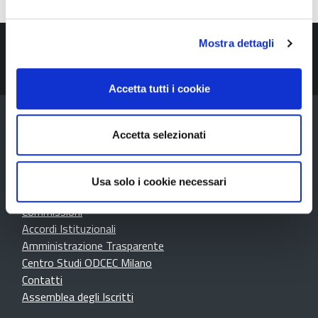
SCARICA LE NOSTRE APP,
Mostra dettagli
VAI ALLA PAGINA DEDICATA
Accetta tutti i cookie
L'ORDINE
Accetta selezionati
Presentazione dell'Ordine
O.C.C.
La struttura
Usa solo i cookie necessari
Organizzazione
Commissioni
Accordi Istituzionali
Amministrazione Trasparente
Centro Studi ODCEC Milano
Contatti
Assemblea degli Iscritti