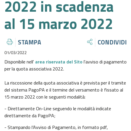
2022 in scadenza
CENTRO STUDI ODCEC MILANO
MEF
ACCORDI PER LA FORMAZIONE PROFESSIONALE
DOCUMENTAZIONE ASSEMBLEA 2019
LAVORO DIRITTI EUROPA
QUADERNI
ATTIVITÀ E PROCEDIMENTI
al 15 marzo 2022
AREA 7 - AUSILIARI DEL GIUDICE E FUNZIONI GIUDIZIARIE
CONTATTI
INPS
ALTRI ACCORDI
DOCUMENTAZIONE ASSEMBLEA 2018
INTERPELLI ADE
ENTI TERZI
PROVVEDIMENTI
AREA 8 - AMBITI SETTORIALI E CONTESTI NORMATIVI
ASSEMBLEA DEGLI ISCRITTI
CNPADC
SPECIFICI
STAMPA
CONDIVIDI
ITALIA PROFESSIONI
DOCUMENTAZIONE ASSEMBLEA 2017
DESK ADE
CALENDARI
BANDI DI GARA E CONTRATTI
CNPR
01/03/2022
AREA 9 - GESTIONE, ORGANIZZAZIONE E SVILUPPO
Disponibile nell'
area riservata del Sito
l'avviso di pagamento
REGISTRO DEI TITOLARI EFFETTIVI
OBBLIGHI FORMATIVI ALBI, REGISTRI O ELENCHI
SOVVENZIONI, CONTRIBUTI, SUSSIDI, VANTAGGI
DELLO STUDIO PROFESSIONALE
AMA
per la quota associativa 2022.
ECONOMICI
EDITORIALI
COMMISSIONI CONSIGLIATURA 2022/2026
La riscossione della quota associativa è prevista per il tramite
COMUNE DI MILANO
BILANCI
del sistema PagoPA e il termine del versamento è fissato al
15 marzo 2022 con le seguenti modalità:
COMMISSIONI CONSIGLIATURA 2017/2022
CITTÀ METROPOLITANA DI MILANO
BENI IMMOBILI E GESTIONE PATRIMONIO
- Direttamente On-Line seguendo le modalità indicate
direttamente da PagoPA;
REGIONE LOMBARDIA
CONTROLLI E RILIEVI SULL'AMMINISTRAZIONE
- Stampando l’Avviso di Pagamento, in formato pdf,