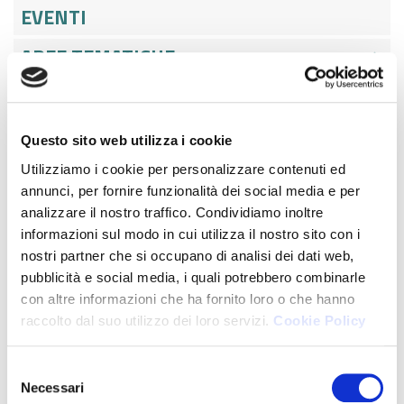
EVENTI
AREE TEMATICHE
UTILITÀ
CALENDARIO EVENTI
Questo sito web utilizza i cookie
Utilizziamo i cookie per personalizzare contenuti ed
ODCEC MILANO GALA MEETING - 23
annunci, per fornire funzionalità dei social media e per
SETTEMBRE 2024
analizzare il nostro traffico. Condividiamo inoltre
informazioni sul modo in cui utilizza il nostro sito con i
ESAME DI STATO 2
nostri partner che si occupano di analisi dei dati web,
pubblicità e social media, i quali potrebbero combinarle
ODCEC MILANO GALA MEETING - 22
con altre informazioni che ha fornito loro o che hanno
SETTEMBRE 2025
raccolto dal suo utilizzo dei loro servizi.
Cookie Policy
ESITI DELL'ELEZIONI SVOLTESI NEI
Selezione
GIORNI 15 E 16 GENNAIO 2026
Necessari
del