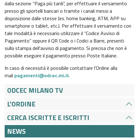
GAZZETTA UFFICIALE
dalla sezione “Paga più tardi”, per effettuare il versamento
SERVIZI EROGATI
presso gli sportelli bancari o tramite i canali messi a
disposizione dalle stesse (es. home banking, ATM, APP su
NORMATTIVA
smartphone o tablet, etc.). Per effettuare il versamento con
PAGAMENTI DELL'AMMINISTRAZIONE
tale modalità è necessario utilizzare il “Codice Avviso di
Pagamento” oppure il QR Code o i Codici a Barre, presenti
ALTRI CONTENUTI - CORRUZIONE
sulla stampa dell'avviso di pagamento. Si precisa che non è
possibile eseguire il pagamento presso Poste Italiane.
ALTRI CONTENUTI - ACCESSO CIVICO
In caso di necessità è possibile contattare l'Ordine alla
mail
pagamenti@odcec.mi.it
.
ALTRI CONTENUTI
ODCEC MILANO TV
OPERE PUBBLICHE
L'ORDINE
CERCA ISCRITTE E ISCRITTI
INTERVENTI STRAORDINARI E DI EMERGENZA
NEWS