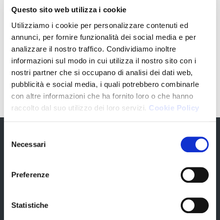
Calendari Anno 2024
Questo sito web utilizza i cookie
Calendari Anno 2023
Utilizziamo i cookie per personalizzare contenuti ed
annunci, per fornire funzionalità dei social media e per
Obblighi formativi Albi, Registri o Elenchi
analizzare il nostro traffico. Condividiamo inoltre
informazioni sul modo in cui utilizza il nostro sito con i
COMUNICAZIONE
nostri partner che si occupano di analisi dei dati web,
pubblicità e social media, i quali potrebbero combinarle
COMMISSIONI
con altre informazioni che ha fornito loro o che hanno
raccolto dal suo utilizzo dei loro servizi.
Cookie Policy
L'ORDINE
Selezione
Necessari
del
Presentazione dell'Ordine
consenso
O.C.C.
La struttura
Preferenze
Organizzazione
Commissioni
Statistiche
Accordi Istituzionali