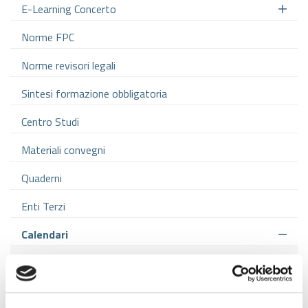
GAZZETTA UFFICIALE
E-Learning Concerto
SERVIZI EROGATI
Norme FPC
NORMATTIVA
PAGAMENTI DELL'AMMINISTRAZIONE
Norme revisori legali
Sintesi formazione obbligatoria
ALTRI CONTENUTI - CORRUZIONE
Centro Studi
ALTRI CONTENUTI - ACCESSO CIVICO
Materiali convegni
Quaderni
ALTRI CONTENUTI
Enti Terzi
OPERE PUBBLICHE
Calendari
Calendari Anno 2026
INTERVENTI STRAORDINARI E DI EMERGENZA
Calendari Anno 2025