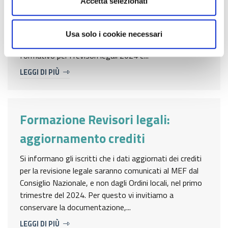
Accetta selezionati
Con l'informativa n.13/2024, Il Consiglio Nazionale ha
trasmesso la comunicazione relativa al Programma di
formazione dei revisori legali 2024. In particolare, si
Usa solo i cookie necessari
evidenzia che la principale novità del programma
formativo per i revisori legali 2024 è...
LEGGI DI PIÙ
Formazione Revisori legali:
aggiornamento crediti
Si informano gli iscritti che i dati aggiornati dei crediti
per la revisione legale saranno comunicati al MEF dal
Consiglio Nazionale, e non dagli Ordini locali, nel primo
trimestre del 2024. Per questo vi invitiamo a
conservare la documentazione,...
LEGGI DI PIÙ