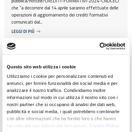
pubblica/notizie/CREDITI-FORMATIVI-2024-CNDCEC/
che “a decorrere dal 14 aprile saranno effettuate delle
operazioni di aggiornamento dei crediti formativi
comunicati dal...
LEGGI DI PIÙ
Aggiornamento dei crediti
formativi
Questo sito web utilizza i cookie
Utilizziamo i cookie per personalizzare contenuti ed
Vi informiamo che, nell'area riservata del sito, è
annunci, per fornire funzionalità dei social media e per
possibile trovare i crediti FPC del 2024 finora
analizzare il nostro traffico. Condividiamo inoltre
trasmessi dagli enti organizzatori. Completeremo
informazioni sul modo in cui utilizza il nostro sito con i
l'aggiornamento nei primi mesi del 2025 quando ci
nostri partner che si occupano di analisi dei dati web,
trasmetteranno i dati mancanti. Vi invitiamo, nel...
pubblicità e social media, i quali potrebbero combinarle
con altre informazioni che ha fornito loro o che hanno
LEGGI DI PIÙ
raccolto dal suo utilizzo dei loro servizi.
Cookie Policy