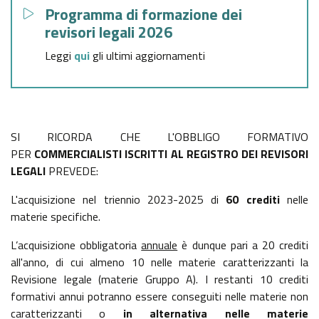
GAZZETTA UFFICIALE
Programma di formazione dei
SERVIZI EROGATI
revisori legali 2026
NORMATTIVA
Leggi
qui
gli ultimi aggiornamenti
PAGAMENTI DELL'AMMINISTRAZIONE
ALTRI CONTENUTI - CORRUZIONE
SI RICORDA CHE L'OBBLIGO FORMATIVO
ALTRI CONTENUTI - ACCESSO CIVICO
PER
COMMERCIALISTI ISCRITTI AL REGISTRO DEI REVISORI
LEGALI
PREVEDE:
ALTRI CONTENUTI
L'acquisizione nel triennio 2023-2025 di
60 crediti
nelle
materie specifiche.
OPERE PUBBLICHE
L’acquisizione obbligatoria
annuale
è dunque pari a 20 crediti
all'anno, di cui almeno 10 nelle materie caratterizzanti la
INTERVENTI STRAORDINARI E DI EMERGENZA
Revisione legale (materie Gruppo A). I restanti 10 crediti
formativi annui potranno essere conseguiti nelle materie non
caratterizzanti o
in alternativa nelle materie