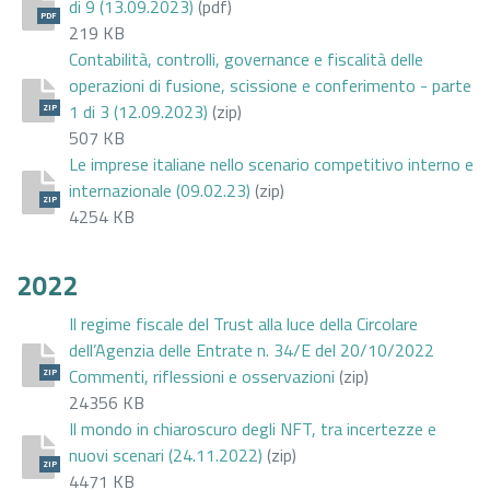
di 9 (13.09.2023)
(pdf)
PDF
219 KB
Contabilità, controlli, governance e fiscalità delle
operazioni di fusione, scissione e conferimento - parte
1 di 3 (12.09.2023)
(zip)
ZIP
507 KB
Le imprese italiane nello scenario competitivo interno e
internazionale (09.02.23)
(zip)
ZIP
4254 KB
2022
Il regime fiscale del Trust alla luce della Circolare
dell’Agenzia delle Entrate n. 34/E del 20/10/2022
Commenti, riflessioni e osservazioni
(zip)
ZIP
24356 KB
Il mondo in chiaroscuro degli NFT, tra incertezze e
nuovi scenari (24.11.2022)
(zip)
ZIP
4471 KB