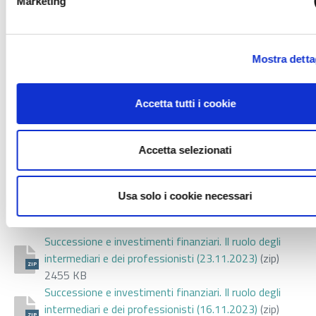
(8 - 21 febbraio 2024)
Marketing
Mostra detta
Download:
Accetta tutti i cookie
Seminario. I fondamenti della gestione
Accetta selezionati
aziendale (30 gennaio - 4 marzo)
ZIP
Usa solo i cookie necessari
2023
Successione e investimenti finanziari. Il ruolo degli
intermediari e dei professionisti (23.11.2023)
(zip)
ZIP
2455 KB
Successione e investimenti finanziari. Il ruolo degli
intermediari e dei professionisti (16.11.2023)
(zip)
ZIP