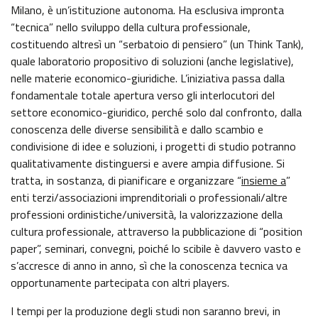
GAZZETTA UFFICIALE
SERVIZI EROGATI
Milano, è un’istituzione autonoma. Ha esclusiva impronta
“tecnica” nello sviluppo della cultura professionale,
NORMATTIVA
costituendo altresì un “serbatoio di pensiero” (un Think Tank),
PAGAMENTI DELL'AMMINISTRAZIONE
quale laboratorio propositivo di soluzioni (anche legislative),
nelle materie economico-giuridiche. L’iniziativa passa dalla
ALTRI CONTENUTI - CORRUZIONE
fondamentale totale apertura verso gli interlocutori del
settore economico-giuridico, perché solo dal confronto, dalla
conoscenza delle diverse sensibilità e dallo scambio e
ALTRI CONTENUTI - ACCESSO CIVICO
condivisione di idee e soluzioni, i progetti di studio potranno
qualitativamente distinguersi e avere ampia diffusione. Si
ALTRI CONTENUTI
tratta, in sostanza, di pianificare e organizzare “
insieme a
”
enti terzi/associazioni imprenditoriali o professionali/altre
professioni ordinistiche/università, la valorizzazione della
OPERE PUBBLICHE
cultura professionale, attraverso la pubblicazione di “position
paper”, seminari, convegni, poiché lo scibile è davvero vasto e
INTERVENTI STRAORDINARI E DI EMERGENZA
s’accresce di anno in anno, sì che la conoscenza tecnica va
opportunamente partecipata con altri players.
I tempi per la produzione degli studi non saranno brevi, in