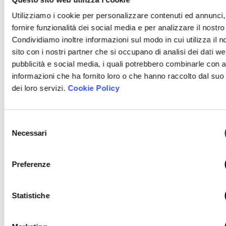
Utilizziamo i cookie per personalizzare contenuti ed annunci,
Download:
fornire funzionalità dei social media e per analizzare il nostro 
Condividiamo inoltre informazioni sul modo in cui utilizza il n
Seminario Le operazioni di import-export in
sito con i nostri partner che si occupano di analisi dei dati we
ambito doganale e nell’imposizione indiretta -
ZIP
pubblicità e social media, i quali potrebbero combinarle con a
parte 2 di 2 (18.03.24)
informazioni che ha fornito loro o che hanno raccolto dal suo 
dei loro servizi.
Cookie Policy
Seminario Le operazioni di import-export in
ambito doganale e nell’imposizione indiretta -
ZIP
parte 1 di 2 (11.03.24)
Selezione
Necessari
del
consenso
Preferenze
Download:
Statistiche
Seminario. Fairness opinion e impairment test
ZIP