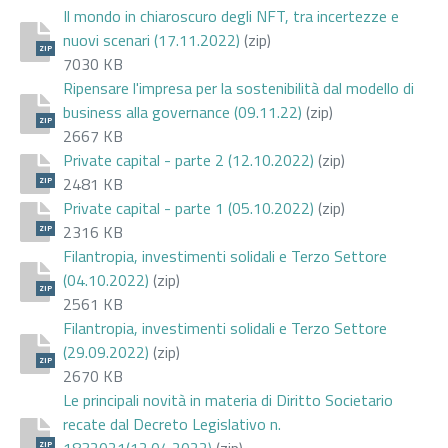
Il mondo in chiaroscuro degli NFT, tra incertezze e
nuovi scenari (17.11.2022)
(zip)
ZIP
7030 KB
Ripensare l'impresa per la sostenibilità dal modello di
business alla governance (09.11.22)
(zip)
ZIP
2667 KB
Private capital - parte 2 (12.10.2022)
(zip)
2481 KB
ZIP
Private capital - parte 1 (05.10.2022)
(zip)
2316 KB
ZIP
Filantropia, investimenti solidali e Terzo Settore
(04.10.2022)
(zip)
ZIP
2561 KB
Filantropia, investimenti solidali e Terzo Settore
(29.09.2022)
(zip)
ZIP
2670 KB
Le principali novità in materia di Diritto Societario
recate dal Decreto Legislativo n.
1832021(12.04.2022)
(zip)
ZIP