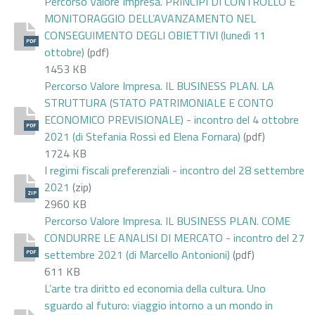
Percorso Valore Impresa. PRINCIPI DI CONTROLLO E
MONITORAGGIO DELL’AVANZAMENTO NEL
CONSEGUIMENTO DEGLI OBIETTIVI (lunedì 11
PDF
ottobre)
(pdf)
1453 KB
Percorso Valore Impresa. IL BUSINESS PLAN. LA
STRUTTURA (STATO PATRIMONIALE E CONTO
ECONOMICO PREVISIONALE) - incontro del 4 ottobre
PDF
2021 (di Stefania Rossi ed Elena Fornara)
(pdf)
1724 KB
I regimi fiscali preferenziali - incontro del 28 settembre
2021
(zip)
ZIP
2960 KB
Percorso Valore Impresa. IL BUSINESS PLAN. COME
CONDURRE LE ANALISI DI MERCATO - incontro del 27
settembre 2021 (di Marcello Antonioni)
(pdf)
PDF
611 KB
L’arte tra diritto ed economia della cultura. Uno
sguardo al futuro: viaggio intorno a un mondo in