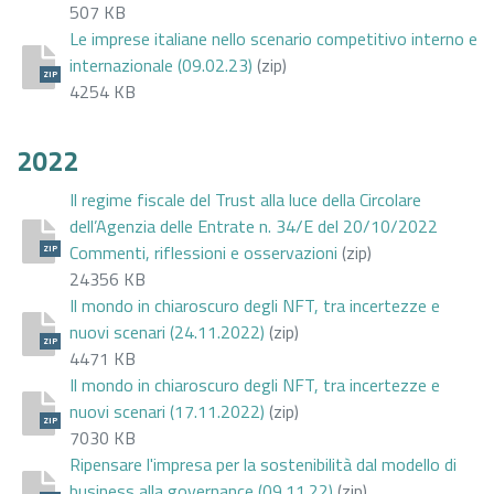
507 KB
Le imprese italiane nello scenario competitivo interno e
internazionale (09.02.23)
(zip)
ZIP
4254 KB
2022
Il regime fiscale del Trust alla luce della Circolare
dell’Agenzia delle Entrate n. 34/E del 20/10/2022
Commenti, riflessioni e osservazioni
(zip)
ZIP
24356 KB
Il mondo in chiaroscuro degli NFT, tra incertezze e
nuovi scenari (24.11.2022)
(zip)
ZIP
4471 KB
Il mondo in chiaroscuro degli NFT, tra incertezze e
nuovi scenari (17.11.2022)
(zip)
ZIP
7030 KB
Ripensare l'impresa per la sostenibilità dal modello di
business alla governance (09.11.22)
(zip)