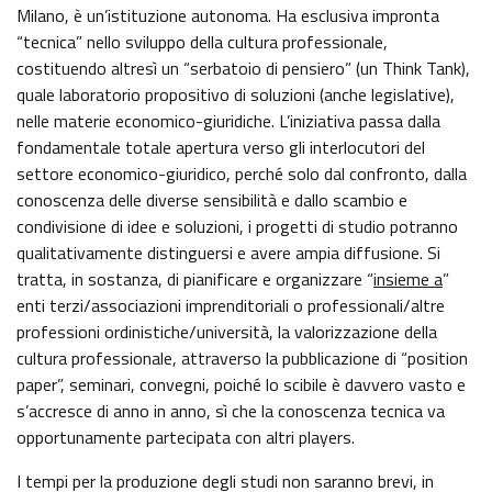
GAZZETTA UFFICIALE
Milano, è un’istituzione autonoma. Ha esclusiva impronta
SERVIZI EROGATI
“tecnica” nello sviluppo della cultura professionale,
NORMATTIVA
costituendo altresì un “serbatoio di pensiero” (un Think Tank),
quale laboratorio propositivo di soluzioni (anche legislative),
PAGAMENTI DELL'AMMINISTRAZIONE
nelle materie economico-giuridiche. L’iniziativa passa dalla
fondamentale totale apertura verso gli interlocutori del
ALTRI CONTENUTI - CORRUZIONE
settore economico-giuridico, perché solo dal confronto, dalla
conoscenza delle diverse sensibilità e dallo scambio e
condivisione di idee e soluzioni, i progetti di studio potranno
ALTRI CONTENUTI - ACCESSO CIVICO
qualitativamente distinguersi e avere ampia diffusione. Si
tratta, in sostanza, di pianificare e organizzare “
insieme a
”
ALTRI CONTENUTI
enti terzi/associazioni imprenditoriali o professionali/altre
professioni ordinistiche/università, la valorizzazione della
cultura professionale, attraverso la pubblicazione di “position
OPERE PUBBLICHE
paper”, seminari, convegni, poiché lo scibile è davvero vasto e
s’accresce di anno in anno, sì che la conoscenza tecnica va
INTERVENTI STRAORDINARI E DI EMERGENZA
opportunamente partecipata con altri players.
I tempi per la produzione degli studi non saranno brevi, in