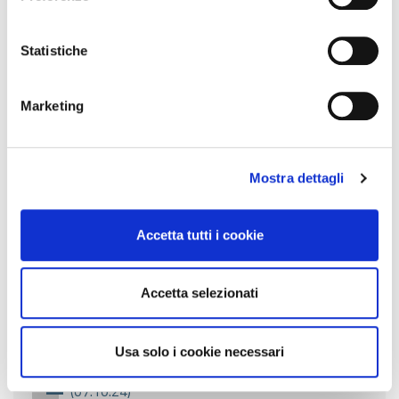
immagine. Gli influencer. Aspetti legali e fiscali
ZIP
(20.11.24)
Statistiche
Download:
Marketing
Il nuovo D.lgs. sull'imposta di successione e
donazione (13.11.2024)
ZIP
Mostra dettagli
Download:
Accetta tutti i cookie
Seminario. Meccanismi risoluzione controversie
in materia fiscale (4 - 6 novembre 2024)
ZIP
Accetta selezionati
Download:
Usa solo i cookie necessari
Novità in materia di diritto societario 2024
(07.10.24)
ZIP