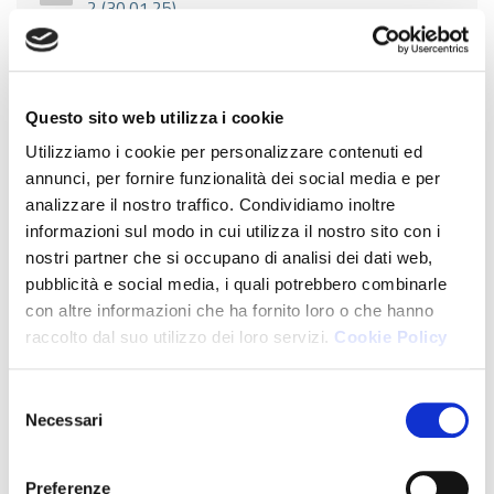
2 (30.01.25)
Le operazioni di import-export in ambito
doganale e nell'imposizione indiretta - parte 1 di
ZIP
2 (21.01.25)
Questo sito web utilizza i cookie
Utilizziamo i cookie per personalizzare contenuti ed
annunci, per fornire funzionalità dei social media e per
Download:
analizzare il nostro traffico. Condividiamo inoltre
informazioni sul modo in cui utilizza il nostro sito con i
Aspetti tributari nei rapporti italo-svizzeri
nostri partner che si occupano di analisi dei dati web,
(22.01.25)
ZIP
pubblicità e social media, i quali potrebbero combinarle
con altre informazioni che ha fornito loro o che hanno
raccolto dal suo utilizzo dei loro servizi.
Cookie Policy
2024
Selezione
Download:
Necessari
del
consenso
Lo sfruttamento economico del diritto di
Preferenze