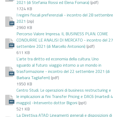
2021 (di Stefania Rossi ed Elena Fornara)
(pdf)
1724 KB
I regimi fiscali preferenziali - incontro del 28 settembre
2021
(zip)
ZIP
2960 KB
Percorso Valore Impresa. IL BUSINESS PLAN. COME
CONDURRE LE ANALISI DI MERCATO - incontro del 27
settembre 2021 (di Marcello Antonioni)
(pdf)
PDF
611 KB
L’arte tra diritto ed economia della cultura. Uno
sguardo al futuro: viaggio intorno a un mondo in
trasformazione - incontro del 22 settembre 2021 (di
PDF
Barbara Tagliaferri)
(pdf)
1950 KB
Centro Studi. Le operazioni di business restructuring e
le implicazioni ai fini Transfer Pricing e DAC6 (martedì 4
maggio) -Intervento dottor Bigoni
(ppt)
PPT
521 KB
La Direttiva ATAD Lineamenti generali e disposizioni di