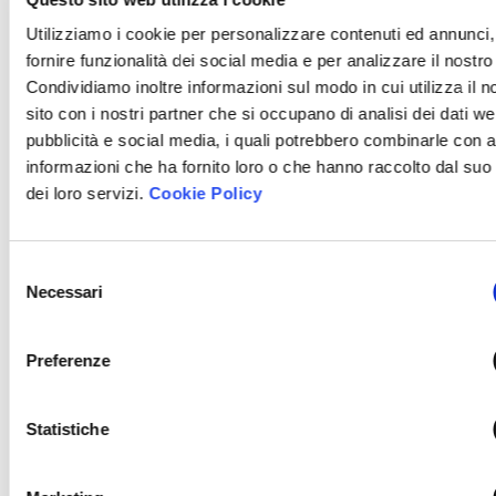
ambito doganale e nell’imposizione indiretta -
Utilizziamo i cookie per personalizzare contenuti ed annunci,
ZIP
parte 1 di 2 (11.03.24)
fornire funzionalità dei social media e per analizzare il nostro 
Condividiamo inoltre informazioni sul modo in cui utilizza il n
sito con i nostri partner che si occupano di analisi dei dati we
pubblicità e social media, i quali potrebbero combinarle con a
informazioni che ha fornito loro o che hanno raccolto dal suo 
dei loro servizi.
Cookie Policy
Download:
Seminario. Fairness opinion e impairment test
Selezione
(8 - 21 febbraio 2024)
Necessari
ZIP
del
consenso
Preferenze
Statistiche
Download: