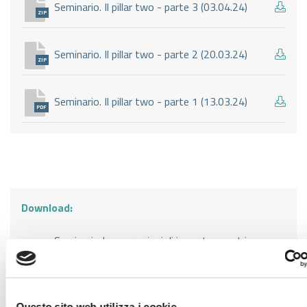
Seminario. Il pillar two - parte 3 (03.04.24)
ZIP
Seminario. Il pillar two - parte 2 (20.03.24)
ZIP
Seminario. Il pillar two - parte 1 (13.03.24)
PDF
Download:
Seminario Le operazioni di import-export in
ambito doganale e nell’imposizione indiretta -
ZIP
parte 2 di 2 (18.03.24)
Seminario Le operazioni di import-export in
Questo sito web utilizza i cookie