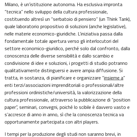
GAZZETTA UFFICIALE
SERVIZI EROGATI
Milano, è un’istituzione autonoma. Ha esclusiva impronta
“tecnica” nello sviluppo della cultura professionale,
NORMATTIVA
costituendo altresì un “serbatoio di pensiero” (un Think Tank),
PAGAMENTI DELL'AMMINISTRAZIONE
quale laboratorio propositivo di soluzioni (anche legislative),
nelle materie economico-giuridiche. L’iniziativa passa dalla
ALTRI CONTENUTI - CORRUZIONE
fondamentale totale apertura verso gli interlocutori del
settore economico-giuridico, perché solo dal confronto, dalla
conoscenza delle diverse sensibilità e dallo scambio e
ALTRI CONTENUTI - ACCESSO CIVICO
condivisione di idee e soluzioni, i progetti di studio potranno
qualitativamente distinguersi e avere ampia diffusione. Si
ALTRI CONTENUTI
tratta, in sostanza, di pianificare e organizzare “
insieme a
”
enti terzi/associazioni imprenditoriali o professionali/altre
professioni ordinistiche/università, la valorizzazione della
OPERE PUBBLICHE
cultura professionale, attraverso la pubblicazione di “position
paper”, seminari, convegni, poiché lo scibile è davvero vasto e
INTERVENTI STRAORDINARI E DI EMERGENZA
s’accresce di anno in anno, sì che la conoscenza tecnica va
opportunamente partecipata con altri players.
I tempi per la produzione degli studi non saranno brevi, in