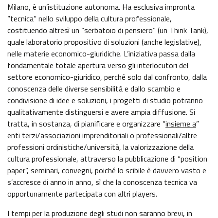
GAZZETTA UFFICIALE
SERVIZI EROGATI
Milano, è un’istituzione autonoma. Ha esclusiva impronta
“tecnica” nello sviluppo della cultura professionale,
NORMATTIVA
costituendo altresì un “serbatoio di pensiero” (un Think Tank),
PAGAMENTI DELL'AMMINISTRAZIONE
quale laboratorio propositivo di soluzioni (anche legislative),
nelle materie economico-giuridiche. L’iniziativa passa dalla
ALTRI CONTENUTI - CORRUZIONE
fondamentale totale apertura verso gli interlocutori del
settore economico-giuridico, perché solo dal confronto, dalla
conoscenza delle diverse sensibilità e dallo scambio e
ALTRI CONTENUTI - ACCESSO CIVICO
condivisione di idee e soluzioni, i progetti di studio potranno
qualitativamente distinguersi e avere ampia diffusione. Si
ALTRI CONTENUTI
tratta, in sostanza, di pianificare e organizzare “
insieme a
”
enti terzi/associazioni imprenditoriali o professionali/altre
professioni ordinistiche/università, la valorizzazione della
OPERE PUBBLICHE
cultura professionale, attraverso la pubblicazione di “position
paper”, seminari, convegni, poiché lo scibile è davvero vasto e
INTERVENTI STRAORDINARI E DI EMERGENZA
s’accresce di anno in anno, sì che la conoscenza tecnica va
opportunamente partecipata con altri players.
I tempi per la produzione degli studi non saranno brevi, in