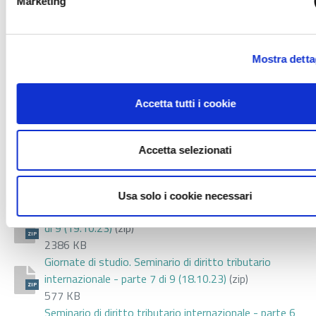
Marketing
2023
Successione e investimenti finanziari. Il ruolo degli
Mostra detta
intermediari e dei professionisti (23.11.2023)
(zip)
ZIP
2455 KB
Accetta tutti i cookie
Successione e investimenti finanziari. Il ruolo degli
intermediari e dei professionisti (16.11.2023)
(zip)
ZIP
1640 KB
Accetta selezionati
Seminario di diritto tributario internazionale - parte 9
di 9 (23.10.23)
(zip)
ZIP
1934 KB
Usa solo i cookie necessari
Seminario di diritto tributario internazionale - parte 8
di 9 (19.10.23)
(zip)
ZIP
2386 KB
Giornate di studio. Seminario di diritto tributario
internazionale - parte 7 di 9 (18.10.23)
(zip)
ZIP
577 KB
Seminario di diritto tributario internazionale - parte 6