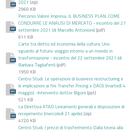
2021
(zip)
ZIP
2960 KB
Percorso Valore Impresa. IL BUSINESS PLAN. COME
CONDURRE LE ANALISI DI MERCATO - incontro del 27
settembre 2021 (di Marcello Antonioni)
(pdf)
PDF
611 KB
L’arte tra diritto ed economia della cultura. Uno
sguardo al futuro: viaggio intorno a un mondo in
trasformazione - incontro del 22 settembre 2021 (di
PDF
Barbara Tagliaferri)
(pdf)
1950 KB
Centro Studi. Le operazioni di business restructuring e
le implicazioni ai fini Transfer Pricing e DAC6 (martedì 4
maggio) -Intervento dottor Bigoni
(ppt)
PPT
521 KB
La Direttiva ATAD Lineamenti generali e disposizioni di
recepimento (mercoledì 21 aprile)
(zip)
ZIP
4720 KB
Centro Studi. I prezzi di trasferimento Dalla teoria alla