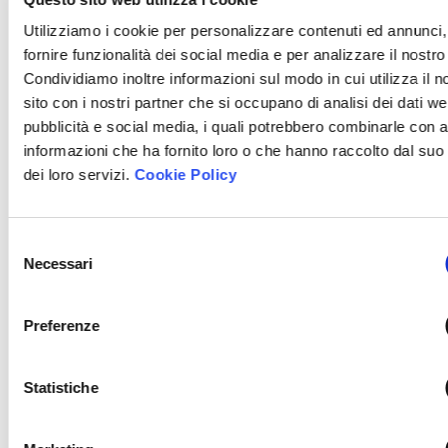
Utilizziamo i cookie per personalizzare contenuti ed annunci,
fornire funzionalità dei social media e per analizzare il nostro 
Condividiamo inoltre informazioni sul modo in cui utilizza il n
sito con i nostri partner che si occupano di analisi dei dati we
Download:
pubblicità e social media, i quali potrebbero combinarle con a
informazioni che ha fornito loro o che hanno raccolto dal suo 
Seminario. Fairness opinion e impairment test
dei loro servizi.
Cookie Policy
(8 - 21 febbraio 2024)
ZIP
Selezione
Necessari
del
consenso
Preferenze
Download:
Seminario. I fondamenti della gestione
Statistiche
aziendale (30 gennaio - 4 marzo)
ZIP