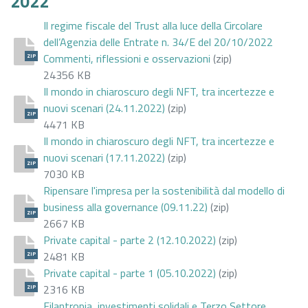
2022
Il regime fiscale del Trust alla luce della Circolare
dell’Agenzia delle Entrate n. 34/E del 20/10/2022
Commenti, riflessioni e osservazioni
(zip)
ZIP
24356 KB
Il mondo in chiaroscuro degli NFT, tra incertezze e
nuovi scenari (24.11.2022)
(zip)
ZIP
4471 KB
Il mondo in chiaroscuro degli NFT, tra incertezze e
nuovi scenari (17.11.2022)
(zip)
ZIP
7030 KB
Ripensare l'impresa per la sostenibilità dal modello di
business alla governance (09.11.22)
(zip)
ZIP
2667 KB
Private capital - parte 2 (12.10.2022)
(zip)
2481 KB
ZIP
Private capital - parte 1 (05.10.2022)
(zip)
2316 KB
ZIP
Filantropia, investimenti solidali e Terzo Settore