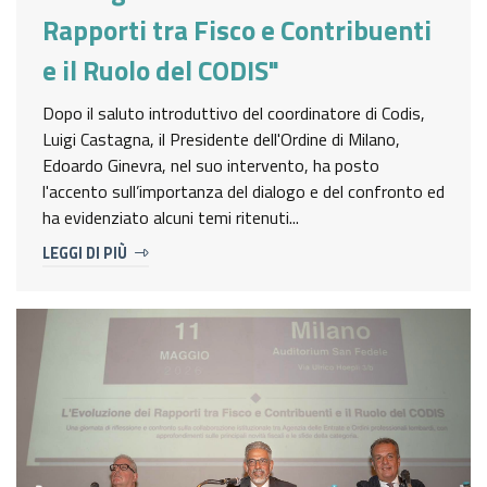
GAZZETTA UFFICIALE
SERVIZI EROGATI
Rapporti tra Fisco e Contribuenti
e il Ruolo del CODIS"
NORMATTIVA
PAGAMENTI DELL'AMMINISTRAZIONE
Dopo il saluto introduttivo del coordinatore di Codis,
ALTRI CONTENUTI - CORRUZIONE
Luigi Castagna, il Presidente dell'Ordine di Milano,
Edoardo Ginevra, nel suo intervento, ha posto
l'accento sull’importanza del dialogo e del confronto ed
ALTRI CONTENUTI - ACCESSO CIVICO
ha evidenziato alcuni temi ritenuti...
LEGGI DI PIÙ
ALTRI CONTENUTI
OPERE PUBBLICHE
INTERVENTI STRAORDINARI E DI EMERGENZA