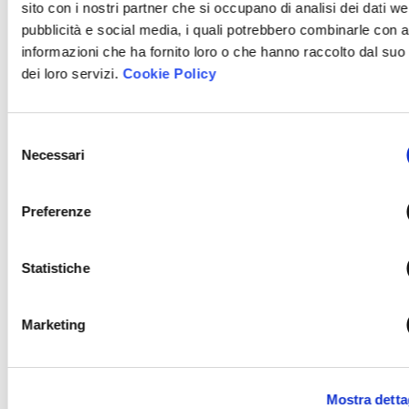
sito con i nostri partner che si occupano di analisi dei dati we
pubblicità e social media, i quali potrebbero combinarle con a
informazioni che ha fornito loro o che hanno raccolto dal suo 
dei loro servizi.
Cookie Policy
COMUNICAZIONE
-
21/04/2026
Selezione
Anno giudiziario, il Presidente
Necessari
del
consenso
Edoardo Ginevra: “Fiducia,
Preferenze
giovani e competenze al centro
del cambiamento”
Statistiche
Nel suo intervento per l’inaugurazione dell’anno
giudiziario, il Presidente Edoardo Ginevra, ha espresso
Marketing
alcune considerazioni sullo stato di avanzamento della
riforma della giustizia tributaria e su alcuni temi tema
di rilievo tecnico e operativo.
Mostra detta