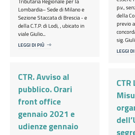
Tributaria Regionale per la
p.v., se
Lombardia– Sede di Milano e
della C
Sezione Staccata di Brescia - e
previo 
della C.T.P. di Lodi, , ubicato in
concorda
viale Giulio...
sig. Giu
LEGGI DI PIÙ
LEGGI DI
CTR. Avviso al
CTR 
pubblico. Orari
Misu
front office
orga
gennaio 2021 e
dell’
udienze gennaio
segr