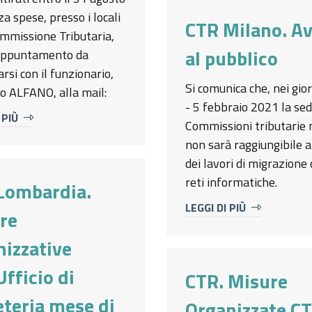
nza spese, presso i locali
CTR Milano. Av
ommissione Tributaria,
al pubblico
appuntamento da
rsi con il funzionario,
Si comunica che, nei gior
lio ALFANO, alla mail:
- 5 febbraio 2021 la sed
 PIÙ
Commissioni tributarie 
non sarà raggiungibile a
dei lavori di migrazione 
reti informatiche.
Lombardia.
LEGGI DI PIÙ
re
nizzative
Ufficio di
CTR. Misure
eteria mese di
Organizzate C