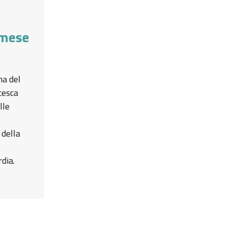
 mese
ma del
cesca
lle
 della
dia.