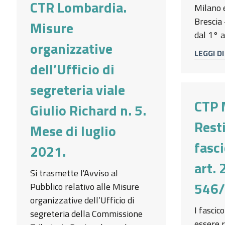
CTR Lombardia.
Milano 
Brescia -
Misure
dal 1° a
organizzative
LEGGI DI
dell’Ufficio di
segreteria viale
CTP 
Giulio Richard n. 5.
Rest
Mese di luglio
fasci
2021.
art. 
Si trasmette l'Avviso al
546/
Pubblico relativo alle Misure
organizzative dell’Ufficio di
I fascic
segreteria della Commissione
essere r