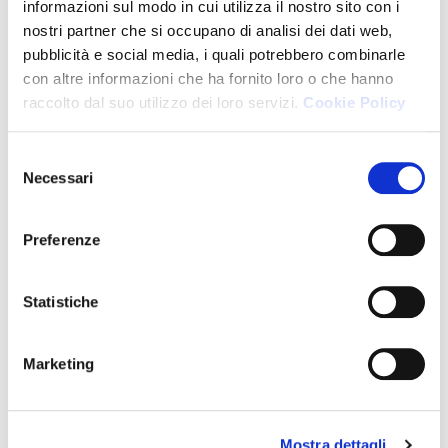
informazioni sul modo in cui utilizza il nostro sito con i
Inps
nostri partner che si occupano di analisi dei dati web,
Inail
pubblicità e social media, i quali potrebbero combinarle
con altre informazioni che ha fornito loro o che hanno
Comunicati - News
raccolto dal suo utilizzo dei loro servizi.
Cookie Policy
Lavori Commissione Nazionale Commercialisti del lavoro
Selezione
Newsletter
Necessari
del
consenso
La rivista il Commerci@lista
Preferenze
Eventi E-learning
Pillole
Statistiche
Pillole - Anno 2022
Marketing
Pillole - Anno 2021
Pillole - Anno 2020
Mostra dettagli