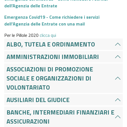
GAZZETTA UFFICIALE
dell’Agenzia delle Entrate
SERVIZI EROGATI
Emergenza Covid19 - Come richiedere i servizi
NORMATTIVA
dell'Agenzia delle Entrate con una mail
PAGAMENTI DELL'AMMINISTRAZIONE
Per le Pillole 2020
clicca qui
ALTRI CONTENUTI - CORRUZIONE
ALBO, TUTELA E ORDINAMENTO
AMMINISTRAZIONI IMMOBILIARI
ALTRI CONTENUTI - ACCESSO CIVICO
ASSOCIAZIONI DI PROMOZIONE
ALTRI CONTENUTI
SOCIALE E ORGANIZZAZIONI DI
VOLONTARIATO
OPERE PUBBLICHE
AUSILIARI DEL GIUDICE
INTERVENTI STRAORDINARI E DI EMERGENZA
BANCHE, INTERMEDIARI FINANZIARI E
ASSICURAZIONI