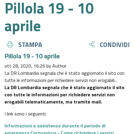
Pillola 19 - 10
CENTRO STUDI ODCEC MILANO
MEF
ACCORDI PER LA FORMAZIONE PROFESSIONALE
DOCUMENTAZIONE ASSEMBLEA 2019
LAVORO DIRITTI EUROPA
QUADERNI
ATTIVITÀ E PROCEDIMENTI
AREA 7 - AUSILIARI DEL GIUDICE E FUNZIONI GIUDIZIARIE
aprile
CONTATTI
INPS
ALTRI ACCORDI
DOCUMENTAZIONE ASSEMBLEA 2018
INTERPELLI ADE
ENTI TERZI
PROVVEDIMENTI
AREA 8 - AMBITI SETTORIALI E CONTESTI NORMATIVI
ASSEMBLEA DEGLI ISCRITTI
CNPADC
SPECIFICI
STAMPA
CONDIVIDI
ITALIA PROFESSIONI
DOCUMENTAZIONE ASSEMBLEA 2017
DESK ADE
CALENDARI
BANDI DI GARA E CONTRATTI
CNPR
Pillola 19 - 10 aprile
AREA 9 - GESTIONE, ORGANIZZAZIONE E SVILUPPO
REGISTRO DEI TITOLARI EFFETTIVI
OBBLIGHI FORMATIVI ALBI, REGISTRI O ELENCHI
SOVVENZIONI, CONTRIBUTI, SUSSIDI, VANTAGGI
ott 28, 2020, 16:26 by Author
DELLO STUDIO PROFESSIONALE
AMA
ECONOMICI
La DR Lombardia segnala che è stato aggiornato il sito con
tutte le informazioni per richiedere servizi non erogabili...
EDITORIALI
COMMISSIONI CONSIGLIATURA 2022/2026
COMUNE DI MILANO
La DR Lombardia segnala che è stato aggiornato il sito
BILANCI
con tutte le informazioni per richiedere servizi non
COMMISSIONI CONSIGLIATURA 2017/2022
erogabili telematicamente, ma tramite mail.
CITTÀ METROPOLITANA DI MILANO
BENI IMMOBILI E GESTIONE PATRIMONIO
I link sono i seguenti:
REGIONE LOMBARDIA
Informazioni e assistenza durante il periodo di
CONTROLLI E RILIEVI SULL'AMMINISTRAZIONE
emergenza Coronavirus - Come richiedere i servizi