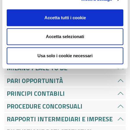
Pillole - Anno 2019
Accetta tutti i cookie
LIQUIDAZIONE PARCELLE E LETTERA DI
INCARICO PROFESSIONALE
Accetta selezionati
MANAGER CULTURALE
METODI ADR
Usa solo i cookie necessari
MILANO PLACE TO BE
PARI OPPORTUNITÀ
PRINCIPI CONTABILI
PROCEDURE CONCORSUALI
RAPPORTI INTERMEDIARI E IMPRESE