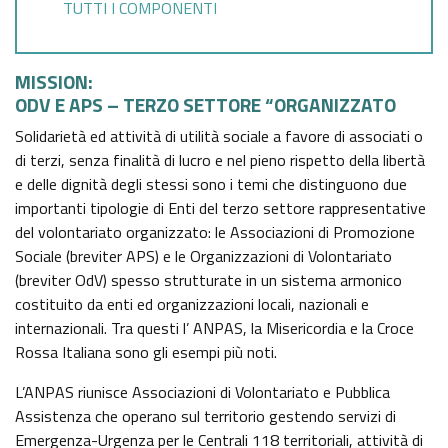
GAZZETTA UFFICIALE
TUTTI I COMPONENTI
SERVIZI EROGATI
NORMATTIVA
MISSION:
PAGAMENTI DELL'AMMINISTRAZIONE
ODV E APS – TERZO SETTORE “ORGANIZZATO
Solidarietà ed attività di utilità sociale a favore di associati o
ALTRI CONTENUTI - CORRUZIONE
di terzi, senza finalità di lucro e nel pieno rispetto della libertà
e delle dignità degli stessi sono i temi che distinguono due
importanti tipologie di Enti del terzo settore rappresentative
ALTRI CONTENUTI - ACCESSO CIVICO
del volontariato organizzato: le Associazioni di Promozione
Sociale (breviter APS) e le Organizzazioni di Volontariato
ALTRI CONTENUTI
(breviter OdV) spesso strutturate in un sistema armonico
costituito da enti ed organizzazioni locali, nazionali e
OPERE PUBBLICHE
internazionali. Tra questi l’ ANPAS, la Misericordia e la Croce
Rossa Italiana sono gli esempi più noti.
INTERVENTI STRAORDINARI E DI EMERGENZA
L’ANPAS riunisce Associazioni di Volontariato e Pubblica
Assistenza che operano sul territorio gestendo servizi di
Emergenza-Urgenza per le Centrali 118 territoriali, attività di