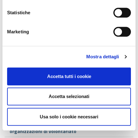
CONTESTI NORMATIVI SPECIFICI
Statistiche
AREA 9 - GESTIONE, ORGANIZZAZIONE
E SVILUPPO DELLO STUDIO
Marketing
PROFESSIONALE
COMMISSIONI CONSIGLIATURA
Mostra dettagli
2022/2026
COMMISSIONI CONSIGLIATURA
Accetta tutti i cookie
2017/2022
Accetta selezionati
Albo, Tutela e Ordinamento
Amministrazioni Immobiliari
Usa solo i cookie necessari
Associazioni di promozione sociale e
organizzazioni di volontariato