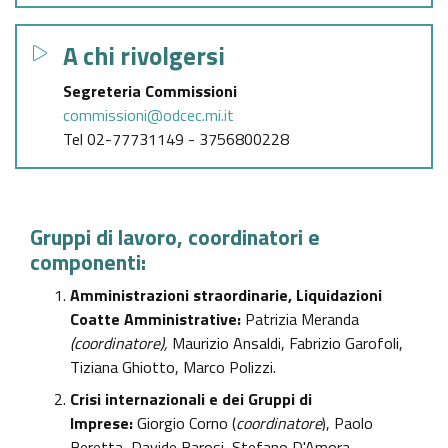
GAZZETTA UFFICIALE
SERVIZI EROGATI
A chi rivolgersi
NORMATTIVA
PAGAMENTI DELL'AMMINISTRAZIONE
Segreteria Commissioni
commissioni@odcec.mi.it
Tel 02-77731149 - 3756800228
ALTRI CONTENUTI - CORRUZIONE
ALTRI CONTENUTI - ACCESSO CIVICO
Gruppi di lavoro, coordinatori e
componenti:
ALTRI CONTENUTI
Amministrazioni straordinarie, Liquidazioni
Coatte Amministrative:
Patrizia Meranda
OPERE PUBBLICHE
(coordinatore),
Maurizio Ansaldi, Fabrizio Garofoli,
Tiziana Ghiotto, Marco Polizzi.
INTERVENTI STRAORDINARI E DI EMERGENZA
Crisi internazionali e dei Gruppi di
Imprese:
Giorgio Corno (
coordinatore
), Paolo
Beretta, Davide Barosi, Stefano D'Amora,