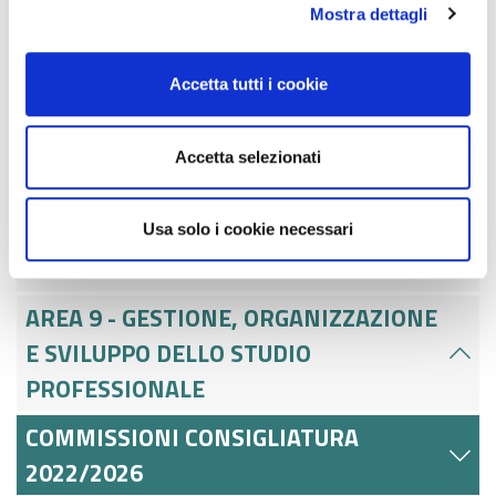
GESTIONE E ATTIVITÀ DI REVISIONE
Mostra dettagli
AREA 6 - CRISI E RISANAMENTO
Accetta tutti i cookie
D'IMPRESA
AREA 7 - AUSILIARI DEL GIUDICE E
Accetta selezionati
FUNZIONI GIUDIZIARIE
AREA 8 - AMBITI SETTORIALI E
Usa solo i cookie necessari
CONTESTI NORMATIVI SPECIFICI
AREA 9 - GESTIONE, ORGANIZZAZIONE
E SVILUPPO DELLO STUDIO
PROFESSIONALE
COMMISSIONI CONSIGLIATURA
2022/2026