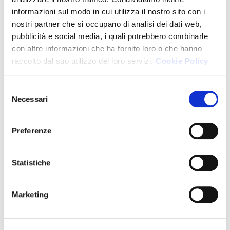
CONTRIBUTIVI
(pdf)
informazioni sul modo in cui utilizza il nostro sito con i
N.79 - IL NUOVO TRATTAMENTO DEI
Download
(1547 KB)
nostri partner che si occupano di analisi dei dati web,
pubblicità e social media, i quali potrebbero combinarle
AREA 1 ISTITUZIONALE,
con altre informazioni che ha fornito loro o che hanno
raccolto dal suo utilizzo dei loro servizi.
Cookie Policy
ORDINAMENTO E TUTELA DELLA
PROFESSIONE
Selezione
Necessari
AREA 2 - FISCO
del
consenso
AREA 3 - FINANZA AZIENDALE,
Preferenze
MERCATI E VALUTAZIONI D'AZIENDA
AREA 4 - SOCIETARIO, GOVERNANCE E
Statistiche
COMPLIANCE
Marketing
AREA 5 - INFORMATIVA FINANZIARIA,
DI SOSTENIBILITÀ, CONTROLLO DI