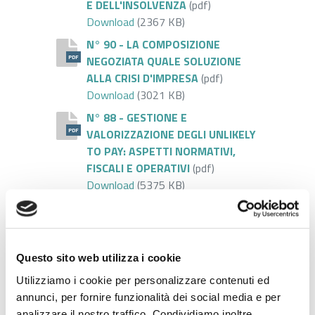
E DELL'INSOLVENZA
(pdf)
N° 91 - IL FINANZIAMENTO ALLE IM
Download
(2367 KB)
N° 90 - LA COMPOSIZIONE
NEGOZIATA QUALE SOLUZIONE
PDF
ALLA CRISI D'IMPRESA
(pdf)
N° 90 - LA COMPOSIZIONE NEGOZIA
Download
(3021 KB)
N° 88 - GESTIONE E
VALORIZZAZIONE DEGLI UNLIKELY
PDF
TO PAY: ASPETTI NORMATIVI,
FISCALI E OPERATIVI
(pdf)
N° 88 - GESTIONE E VALORIZZAZION
Download
(5375 KB)
N° 84 - STRATEGIE E STRUMENTI
DI RISANAMENTO NEL CODICE
PDF
DELLA CRISI E DELL’INSOLVENZA E
NEL DIRITTO EMERGENZIALE
(pdf)
Questo sito web utilizza i cookie
N° 84 - STRATEGIE E STRUMENTI D
Download
(3958 KB)
Utilizziamo i cookie per personalizzare contenuti ed
N.79 - IL NUOVO TRATTAMENTO
annunci, per fornire funzionalità dei social media e per
DEI CREDITI TRIBUTARI E
PDF
analizzare il nostro traffico. Condividiamo inoltre