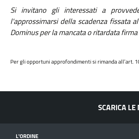
GAZZETTA UFFICIALE
SERVIZI EROGATI
Si invitano gli interessati
a provvede
NORMATTIVA
l'approssimarsi della scadenza fissata al
PAGAMENTI DELL'AMMINISTRAZIONE
Dominus per la mancata o ritardata firma d
ALTRI CONTENUTI - CORRUZIONE
Per gli opportuni approfondimenti si rimanda all’art. 1
ALTRI CONTENUTI - ACCESSO CIVICO
ALTRI CONTENUTI
OPERE PUBBLICHE
SCARICA LE
INTERVENTI STRAORDINARI E DI EMERGENZA
L'ORDINE